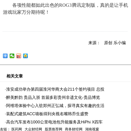
各项性能都如此出色的ROG3腾讯定制版，真的是让手机
游戏玩家万分期待呢！
来源： 原创 乐小编
相关文章
·
淮安成功举办第四届淮河华商大会211个签约项目 总投
·
醉美黔韵 贵品入浙 首届多彩贵州非遗文化-贵品博览
·
阿维塔体验中心入驻郑州正弘城，探寻真实有趣的生活
·
装配式建筑ACC墙板得到央视名嘴韩乔生盛赞
·
高合汽车发布1000公里电池包升能服务及HiPhi X四车
友链：
医药网
大众财经网
股票推荐网
商务财经网
湖南视窗