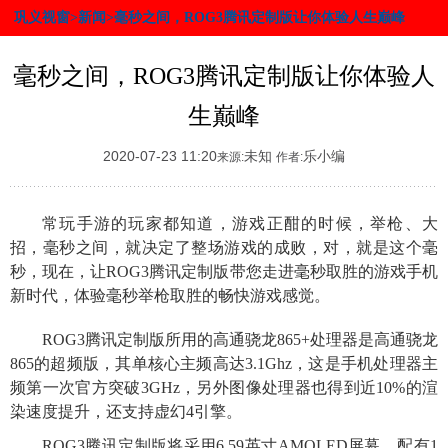
巩义视窗>新闻>毫秒之间，ROG3腾讯定制版让你体验人生巅峰
毫秒之间，ROG3腾讯定制版让你体验人
生巅峰
2020-07-23 11:20
未知
乐小编
来源:
作者:
常玩手游的玩家都知道，游戏正酣的时候，举枪、大
招，毫秒之间，就决定了整场游戏的成败，对，就是这个毫
秒，现在，让ROG3腾讯定制版带您走进毫秒取胜的游戏手机
新时代，体验毫秒举枪取胜的畅快游戏感觉。
ROG3腾讯定制版所用的高通骁龙865+处理器是高通骁龙
865的超频版，其单核心主频高达3.1Ghz，这是手机处理器主
频第一次官方突破3GHz，另外图像处理器也得到近10%的渲
染速度提升，还支持虚幻4引擎。
ROG3腾讯定制版将采用6.59英寸AMOLED屏幕，配有1