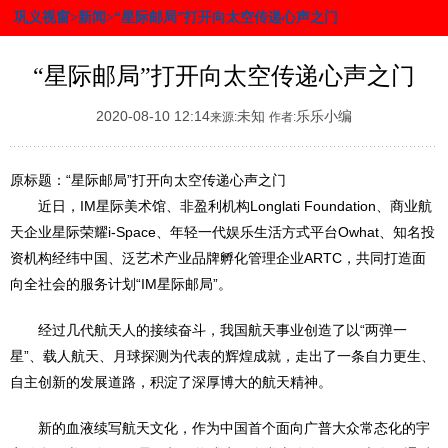
巩义视窗>新闻>“星际邮局”打开向太空传递心声之门
“星际邮局”打开向太空传递心声之门
2020-08-10 12:14
未知
乐乐小编
来源:
作者:
原标题：“星际邮局”打开向太空传递心声之门
近日，IM星际美术馆、非盈利机构Longlati Foundation、商业航
天企业星际荣耀i-Space、年轻一代娱乐生活方式平台Owhat、知名投
资机构经纬中国、泛艺术产业品牌孵化管理企业ARTC，共同打造面
向全社会的服务计划“IM星际邮局”。
经过几代航天人的接续奋斗，我国航天事业创造了以“两弹一
星”、载人航天、月球探测为代表的辉煌成就，走出了一条自力更生、
自主创新的发展道路，积淀了深厚博大的航天精神。
新的血液续写航天文化，作为中国首个面向广普大众常态化的宇